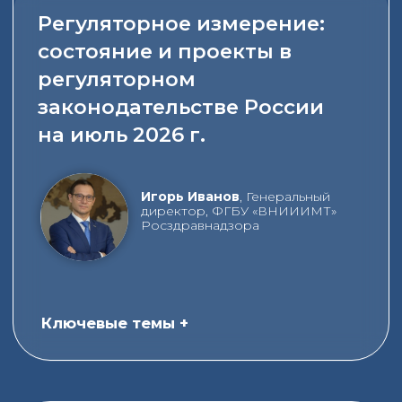
Максим Горелов,
Руководитель
Центра обеспечения
безопасности обращения
медицинских изделий в
медицинских организациях, ФГБУ
«ВНИИИМТ» Росздравнадзора
Ключевые темы +
14:30-15:45 | Практикум 2
Проблемы организации и
проведения всех видов
выездных испытаний
медицинской техники с
учетом наличия
доказательной базы
производители МИ
Илья Желаев,
Руководитель
Испытательного центра, ФГБУ
«ВНИИИМТ» Росздравнадзора