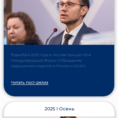
ООО «КВК «Империя А»
ИНН:
9703245032
Сайт: https://imperiaforum.ru/
Отдел продаж:
+7 (966) 666-36-91
Политика конфеденциальности