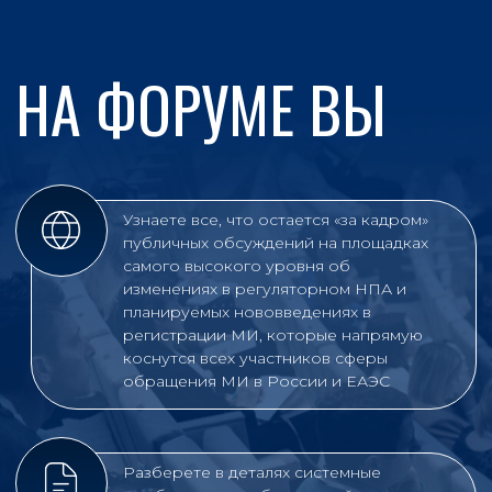
Разберете в деталях системные
проблемы и ошибки российских
производителей МИ и УПП при
подготовке всего пакета РегДосье уже в
новых реалиях Правил регистрации по
ПП №1684 и регуляторике ЕАЭС,
переход в которую должен произойти
уже через 1,5 года
Рассмотрите самые проблемные
аспекты организации и проведения
всех видов выездных испытаний МИ с
учетом наличия доказательной базы
производителя
Получите комментарии экспертов
ВНИИИМТ и НИК Росздравнадзора о
том, как в срочном порядке
преодолеть проблему продления РУ
МИ для УПП с 1 сентября 2026 г., а
также на все другие проблемные