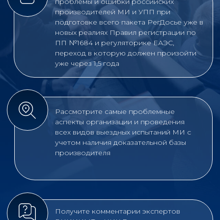
вопросы вашей регистрационной
практики
ПРОГРАММА
09:00-11:00 | Стратегическая сессия
Регуляторное измерение:
состояние и проекты в
регуляторном
законодательстве России
на июль 2026 г.
Игорь Иванов
, Генеральный
директор, ФГБУ «ВНИИИМТ»
Росздравнадзора