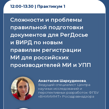
Ключевые темы +
16:00-17:15 | Практикум 3
Как преодолеть проблему
регистрации МИ для УПП с
1 сентября 2026 г
Ольга Исаева,
Заместитель
генерального директора, ФГБУ
«ВНИИИМТ» Росздравнадзора
Наталья Фалина
, Руководитель
Центра научных исследований и
перспективных разработок, ФГБУ
«ВНИИИМТ» Росздравнадзора