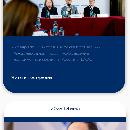
ПРИ ПОДДЕРЖКЕ
ФГБУ «ВНИИИМТ» Росздравнадзора
образован в
1951 году и уже 75 лет выполняет важную роль в
здравоохранении.
Институт участвует в формировании идеологии
и решении государственных задач в рамках единой
технической политики по обеспечению
здравоохранения изделиями и технологиями.
Основные направления деятельности Института
в настоящее время:
— Мониторинг безопасности применения
медицинских изделий
— Проведение экспертизы и приемочных технических
испытаний медицинских изделий
— Токсикологические исследования