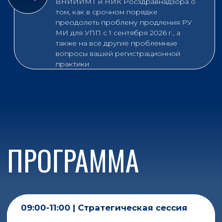
Ключевые темы +
12:00-13:30 | Практикум 1
Сложности и проблемы
правильной подготовки
документов для РегДосье
и ВИРД по новым
правилам регистрации
МИ для российских
производителей МИ и УПП
Анастасия Шархудинова
,
Ведущий специалист Центра
научных исследований и
перспективных разработок ФГБУ
«ВНИИИМТ» Росздравнадзора